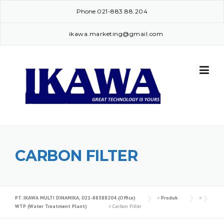
Skip
Phone
021-883.88.204
to
content
ikawa.marketing@gmail.com
CARBON FILTER
PT. IKAWA MULTI DINAMIKA, 021-88388204 (Office)
>
Produk
>
WTP (Water Treatment Plant)
>
Carbon Filter